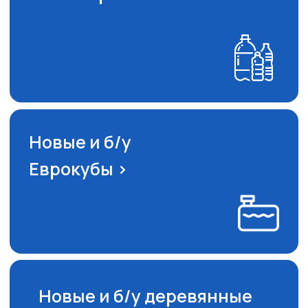
Куркинское шоссе, вл1А
г. Челябинск , Троицкий
тракт, 25Ж
г. Санкт-Петербург,
ул. Пилотов, 10
г. Новосибирск, 1-е
Мочищенское шоссе, 19
г. Краснодар, Звёздный
переулок, 35/1
Телефон
8 800 550-18-44
8 922 015-62-14
Почта