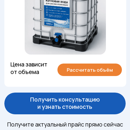
коррозии, а также продлить срок службы
котлов, насосов, труб и
теплообменников.
Продукт готов к применению и не
требует разбавления. Подходит для
частных домов, монтажных организаций,
сервисных компаний и промышленных
предприятий.
преимущества
Почему выгодно
использовать
подготовленную воду