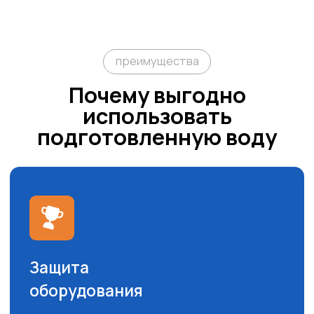
химической продукции в РФ. Являемся
одним из крупнейших производств в
УрФО и МО.
Завод производит более 850 тонн
продукции ежемесячно для различных
сегментов и отраслей. Нашими
клиентами являются как крупные
предприятия, торговые сети, так и
небольшие локальные компании.
Среди продукции завода: антифризы,
стеклоомывающая жидкость зимняя и
летняя, вода дистиллированная и
деионизированная, электролит
кислотный и щелочной, жидкость для
систем SCR дизельных двигателей
(раствор мочевины).
Получить консультацию