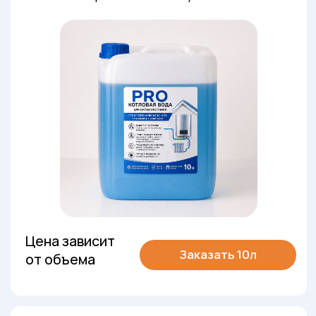
систем отопления в домах,
коттеджах, коммерческих
помещениях и небольших объектах.
Цена зависит
Заказать 20 л
от объема
Котловая вода наливом
/ еврокуб 1000 л
Для монтажных организаций,