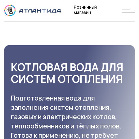
Розничный
магазин
КОТЛОВАЯ ВОДА ДЛЯ
СИСТЕМ ОТОПЛЕНИЯ
Подготовленная вода для
заполнения систем отопления,
газовых и электрических котлов,
теплообменников и тёплых полов.
Готова к применению, не требует
разбавления.
Защита от накипи и коррозии
Для котлов и закрытых систем
Канистры, еврокубы и налив
Доставка по Москве, МО и регионам