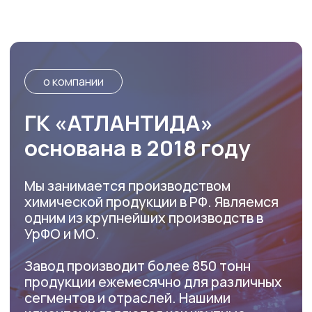
Каталог
Посмотрите другие
товары группы
компаний Атлантида
Дистиллированная
вода >
Деионизированная
вода >