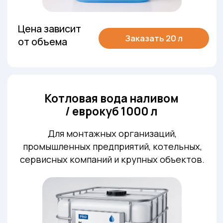
в мессенджер или на email
Подробнее о котловой воде
Котловая вода — это подготовленная вода
для заполнения закрытых систем
отопления, газовых и электрических
котлов, теплообменников, тёплых полов и
инженерных контуров.
Обычная водопроводная вода может
содержать соли жёсткости и примеси, из-
за которых внутри системы образуется
накипь, ухудшается теплообмен и
возрастает нагрузка на оборудование.
Подготовленная котловая вода помогает
снизить риск образования отложений и