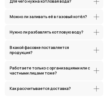
Для чего нужна котловая вода?
Соляная
кислота >
Можно ли заливать её в газовый котёл?
Нужно ли разбавлять котловую воду?
Незамерзающие водно-
гликолиевые растворы >
В какой фасовке поставляется
продукция?
Работаете только с организациями или с
частными лицами тоже?
Антифриз G11
и G12 >
Как рассчитывается доставка?