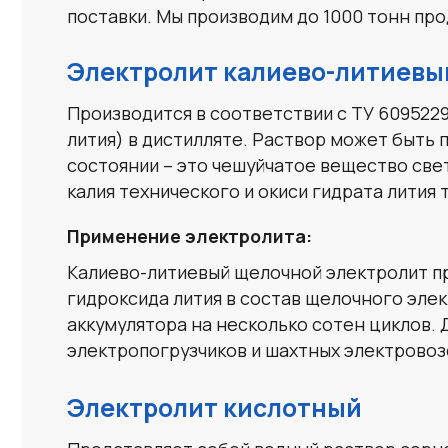
Применение электролита:
Калиево-литиевый щелочной электролит применя
гидроксида лития в состав щелочного электроли
аккумулятора на несколько сотен циклов. Добав
электропогрузчиков и шахтных электровозов.
Электролит кислотный
Представляет собой водный раствор серной кис
батареях (АКБ). Электролит готовится путем р
кислоты в данном растворе диссоциируют (расп
свойствами.
Аккумуляторный электролит имеет следующее н
Изготовление аккумуляторных батарей;
Ввод в эксплуатацию сухозаряженных батарей
Восстановление АКБ при загрязнении или утеч