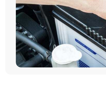
Гаранти
продукции 
Одни из лучших цен
в России