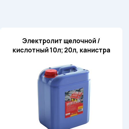
ектролит щелочной /
тный 10л; 20л, канистра
висит
Заказать
ма