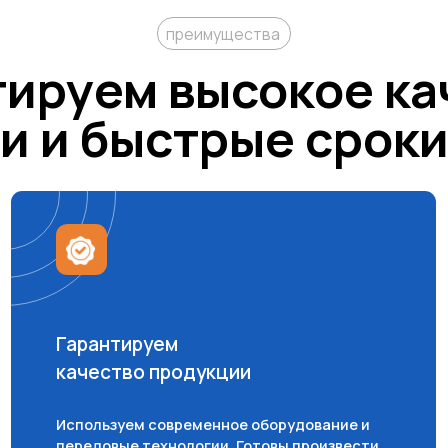
Используем современное оборудование и
Персона
передовые технологии. Готовы произвести
скидка,
электролит любой плотности под ваши
вариант
нужды