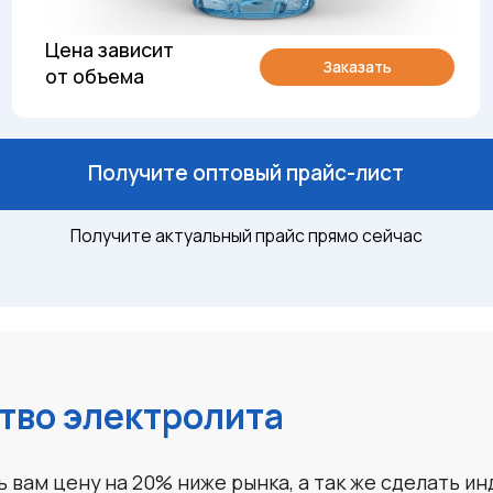
Получите актуальный прайс прямо сейчас
 электролита
ену на 20% ниже рынка, а так же сделать индивидуальны
и в месяц, поэтому готово быстро организовать доставк
елочной
редставляет собой раствор едкого калия (гидроксид кали
ачным или окрашенным в светлые оттенки желтого и зел
зеленого, серого, фиолетового цветов, получаемое путе
еского.