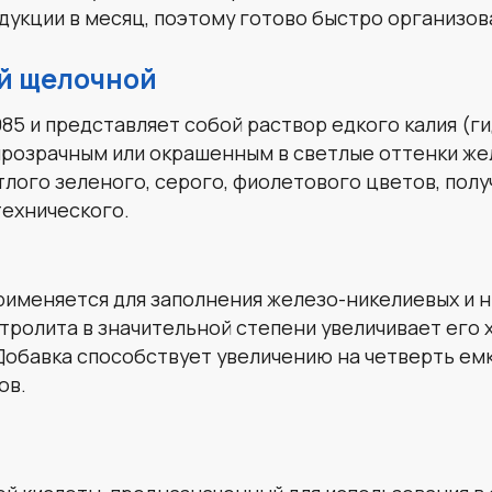
ется для заполнения железо-никелиевых и никель-кадми
та в значительной степени увеличивает его характерист
ка способствует увеличению на четверть емкости катода
лоты, предназначенный для использования в свинцово-к
астворения концентрированной серной кислоты в дистил
адаются) на ионы — это явление наделяет электролит 
азначение:
;
ке электролита, коротких замыканиях между пластинами 