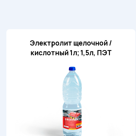
Электролит щелочной /
кислотный 1л; 1,5л, ПЭТ
Цена зависит
Ц
Заказать
от объема
о