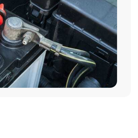
во
тавки
ртные условия
дничества