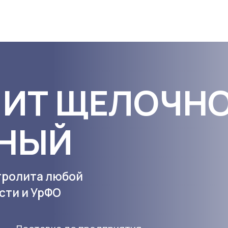
Т ЩЕЛОЧНОЙ
ЫЙ
ита любой
и УрФО
ставка до предприятия
еративное выполнение заказа