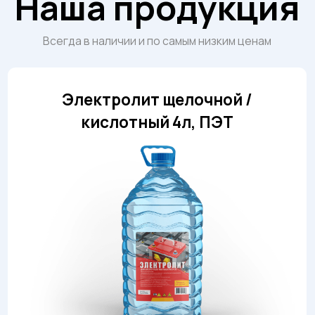
Электролит щелочной /
Эл
кислотный 4л, ПЭТ
кисло
ена зависит
Цена за
Заказать
т объема
от объе
Получите оптовый прайс-лист