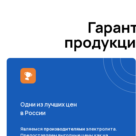
Являемся
производителями
электролита.
Предоставляем выгодные цены как на
мелкий опт, так и на большие объемы
отгрузки
о компании
ГК «АТЛАНТИДА»