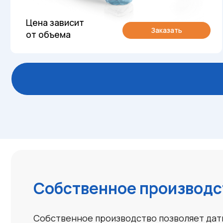
Собственное производство
Собственное производство позволяет дать вам ц
поставки. Мы производим до 1000 тонн продукци
Электролит калиево-литиевый щ
Производится в соответствии с ТУ 609522985 и п
лития) в дистилляте. Раствор может быть прозр
состоянии – это чешуйчатое вещество светлого 
калия технического и окиси гидрата лития технич