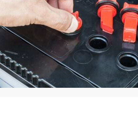
преимущества
руем высокое качест
и быстрые сроки пос
Гарантируем
Комфо
качество продукции
сотру