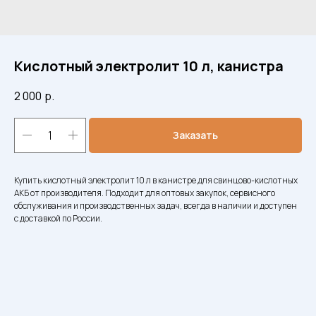
Кислотный электролит 10 л, канистра
2 000
р.
Заказать
Купить кислотный электролит 10 л в канистре для свинцово-кислотных
АКБ от производителя. Подходит для оптовых закупок, сервисного
обслуживания и производственных задач, всегда в наличии и доступен
с доставкой по России.