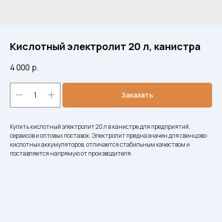
Кислотный электролит 20 л, канистра
4 000
р.
Заказать
Купить кислотный электролит 20 л в канистре для предприятий,
сервисов и оптовых поставок. Электролит предназначен для свинцово-
кислотных аккумуляторов, отличается стабильным качеством и
поставляется напрямую от производителя.