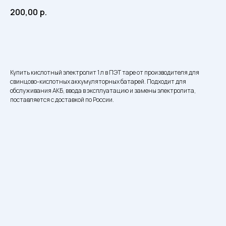
200,00
р.
Заказать
Купить кислотный электролит 1 л в ПЭТ таре от производителя для
свинцово-кислотных аккумуляторных батарей. Подходит для
обслуживания АКБ, ввода в эксплуатацию и замены электролита,
поставляется с доставкой по России.